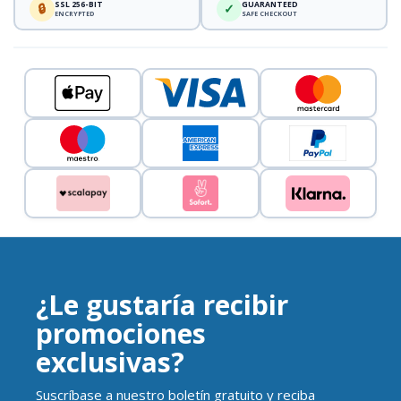
SSL 256-BIT
GUARANTEED
🔒
✓
ENCRYPTED
SAFE CHECKOUT
¿Le gustaría recibir
promociones
exclusivas?
Suscríbase a nuestro boletín gratuito y reciba