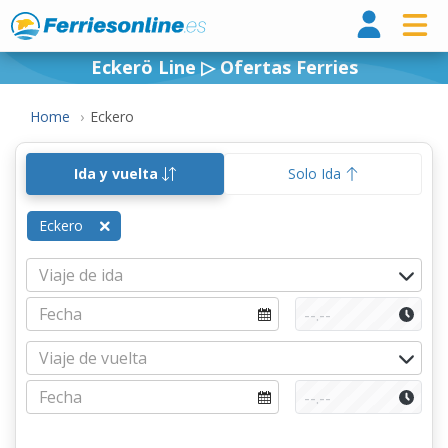
Ferri
Eckerö Line ▷ Ofertas Ferries
Home
Eckero
Ida y vuelta
Solo Ida
Eckero