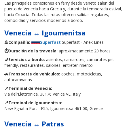
Las principales conexiones en ferry desde Véneto salen del
puerto de Venecia hacia Grecia y, durante la temporada estival,
hacia Croacia. Todas las rutas ofrecen salidas regulares,
comodidad y servicios modernos a bordo.
Venecia ↔ Igoumenitsa
🚢Compañía:
Superfast
Superfast - Anek Lines
⏱️Duración de la travesía:
aproximadamente 20 horas
💺Servicios a bordo:
asientos, camarotes, camarotes pet-
friendly, restaurantes, salones, entretenimiento
🚗Transporte de vehículos:
coches, motocicletas,
autocaravanas
📍Terminal de Venecia:
Via dell’Elettronica, 30176 Venice VE, Italy
📍Terminal de Igoumenitsa:
New Egnatia Port - E55, Igoumenitsa 461 00, Greece
Venecia ↔ Patras