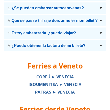
¿Se pueden embarcar autocaravanas?
⚓
▼
Que se passe-t-il si je dois annuler mon billet ?
⚓
▼
Estoy embarazada, ¿puedo viajar?
⚓
▼
¿Puedo obtener la factura de mi billete?
⚓
▼
Ferries a
Veneto
CORFÚ ► VENECIA
IGOUMENITSA ► VENECIA
PATRAS ► VENECIA
Ferries desde
Veneto