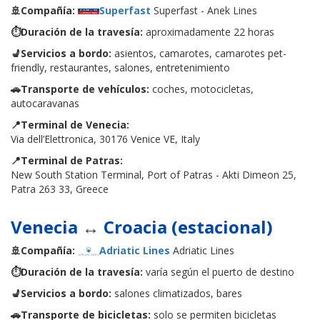
🚢Compañía:
Superfast
Superfast - Anek Lines
⏱️Duración de la travesía:
aproximadamente 22 horas
💺Servicios a bordo:
asientos, camarotes, camarotes pet-
friendly, restaurantes, salones, entretenimiento
🚗Transporte de vehículos:
coches, motocicletas,
autocaravanas
📍Terminal de Venecia:
Via dell’Elettronica, 30176 Venice VE, Italy
📍Terminal de Patras:
New South Station Terminal, Port of Patras - Akti Dimeon 25,
Patra 263 33, Greece
Venecia ↔ Croacia (estacional)
🚢Compañía:
Adriatic Lines
Adriatic Lines
⏱️Duración de la travesía:
varía según el puerto de destino
💺Servicios a bordo:
salones climatizados, bares
🚗Transporte de bicicletas:
solo se permiten bicicletas