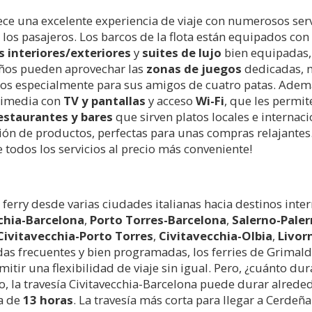
ece una excelente experiencia de viaje con numerosos ser
los pasajeros. Los barcos de la flota están equipados con
s interiores/exteriores
y
suites de lujo
bien equipadas, i
niños pueden aprovechar las
zonas de juegos
dedicadas, m
os especialmente para sus amigos de cuatro patas. Adem
timedia con
TV y pantallas
y acceso
Wi-Fi
, que les permit
estaurantes y bares
que sirven platos locales e internaci
ón de productos, perfectas para unas compras relajantes.
e todos los servicios al precio más conveniente!
rry desde varias ciudades italianas hacia destinos intern
chia-Barcelona
,
Porto Torres-Barcelona
,
Salerno-Pale
Civitavecchia-Porto Torres
,
Civitavecchia-Olbia
,
Livor
lidas frecuentes y bien programadas, los ferries de Grimaldi
itir una flexibilidad de viaje sin igual. Pero, ¿cuánto du
lo, la travesía Civitavecchia-Barcelona puede durar alred
a de
13 horas
. La travesía más corta para llegar a Cerdeñ