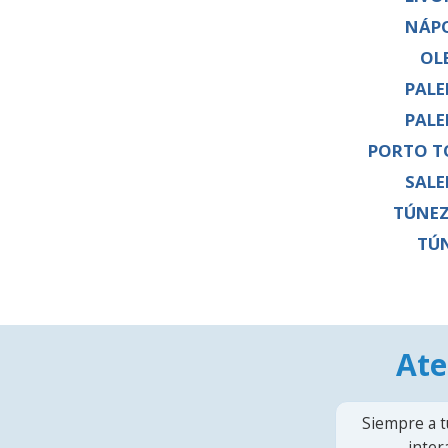
NÁP
OL
PAL
PAL
PORTO T
SAL
TÚNEZ
TÚ
Ate
Siempre a t
inter