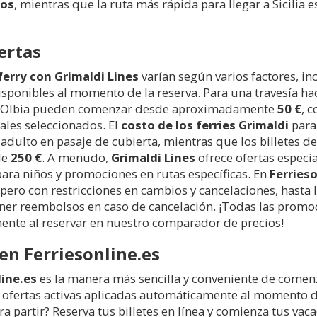
tos
, mientras que la ruta más rápida para llegar a Sicilia 
ertas
ferry con Grimaldi Lines
varían según varios factores, in
ponibles al momento de la reserva. Para una travesía hac
chia-Olbia pueden comenzar desde aproximadamente
50 €
, 
nales seleccionados. El
costo de los ferries Grimaldi
para 
adulto en pasaje de cubierta, mientras que los billetes d
de
250 €
. A menudo,
Grimaldi Lines
ofrece ofertas especi
 para niños y promociones en rutas específicas. En
Ferrieso
 pero con restricciones en cambios y cancelaciones, hasta
tener reembolsos en caso de cancelación. ¡Todas las promo
ente al reservar en nuestro comparador de precios!
en Ferriesonline.es
line.es
es la manera más sencilla y conveniente de comenz
 ofertas activas aplicadas automáticamente al momento d
ra partir? Reserva tus billetes en línea y comienza tus va