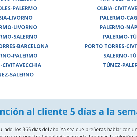
OLES-PALERMO
OLBIA-CIVITAV
BIA-LIVORNO
PALERMO-CAG
ERMO-LIVORNO
PALERMO-NÁP
ERMO-SALERNO
PALERMO-TÚ
ORRES-BARCELONA
PORTO TORRES-CIV
ERNO-PALERMO
SALERNO-TÚ
-CIVITAVECCHIA
TÚNEZ-PALE
NEZ-SALERNO
nción al cliente 5 días a la se
u lado, los 365 días del año. Ya sea que prefieras hablar con u
actuar con nuestra tecnología avanzada, tenemos la solución pa