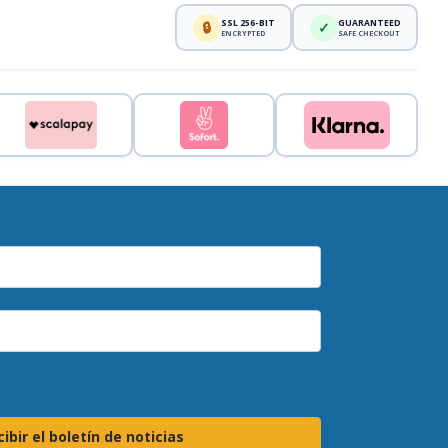
SSL 256-BIT
GUARANTEED
🔒
✓
ENCRYPTED
SAFE CHECKOUT
ibir el boletín de noticias