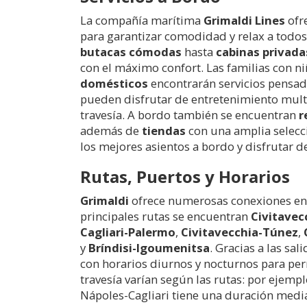
La compañía marítima
Grimaldi Lines
ofr
para garantizar comodidad y relax a todos 
butacas cómodas
hasta
cabinas privada
con el máximo confort. Las familias con 
domésticos
encontrarán servicios pensad
pueden disfrutar de entretenimiento mul
travesía. A bordo también se encuentran
r
además de
tiendas
con una amplia selecci
los mejores asientos a bordo y disfrutar d
Rutas, Puertos y Horarios
Grimaldi
ofrece numerosas conexiones en fe
principales rutas se encuentran
Civitavec
Cagliari-Palermo
,
Civitavecchia-Túnez
,
y
Bríndisi-Igoumenitsa
. Gracias a las sa
con horarios diurnos y nocturnos para perm
travesía varían según las rutas: por ejemp
Nápoles-Cagliari tiene una duración medi