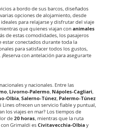
vicios a bordo de sus barcos, diseñados
 varias opciones de alojamiento, desde
deales para relajarse y disfrutar del viaje
ientras que quienes viajan con
animales
ás de estas comodidades, los pasajeros
e estar conectados durante toda la
onales para satisfacer todos los gustos,
 ¡Reserva con antelación para asegurarte
acionales y nacionales. Entre las
rmo
,
Livorno-Palermo
,
Nápoles-Cagliari
,
no-Olbia
,
Salerno-Túnez
,
Palermo-Túnez
 Lines ofrecen un servicio fiable y puntual,
ran los viajes en mar? Los tiempos de
edor de
20 horas
, mientras que la ruta
a con Grimaldi es
Civitavecchia-Olbia
y