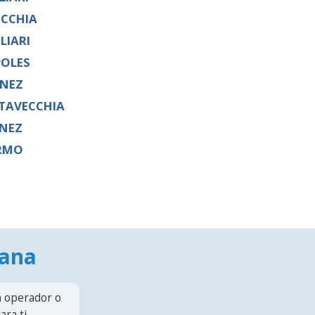
ECCHIA
LIARI
OLES
NEZ
ITAVECCHIA
NEZ
RMO
mana
n operador o
ra ti.