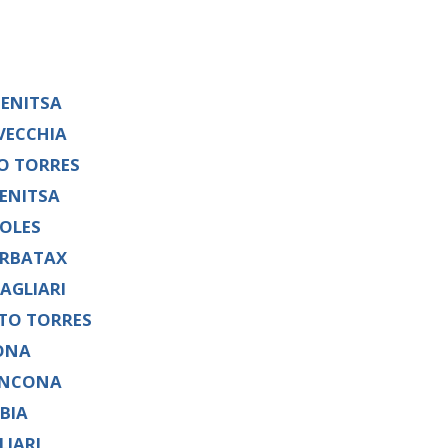
ENITSA
VECCHIA
O TORRES
MENITSA
POLES
ARBATAX
AGLIARI
RTO TORRES
ONA
ANCONA
BIA
LIARI