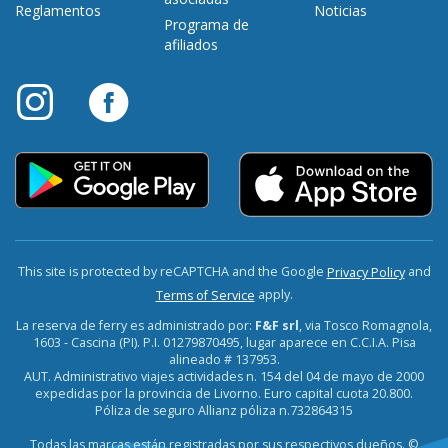
Reglamentos
Noticias
Programa de
afiliados
This site is protected by reCAPTCHA and the Google
and
Privacy Policy
apply.
Terms of Service
La reserva de ferry es administrado por:
F&F srl
, via Tosco Romagnola,
1603 - Cascina (PI). P.I. 01279870495, lugar aparece en C.C.I.A. Pisa
alineado # 137953.
AUT. Administrativo viajes actividades n. 154 del 04 de mayo de 2000
expedidas por la provincia de Livorno. Euro capital cuota 20.800.
Póliza de seguro Allianz póliza n.732864315
Todas las marcas están registradas por sus respectivos dueños. ©