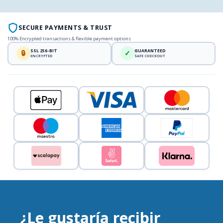
SECURE PAYMENTS & TRUST
100% Encrypted transactions & flexible payment options
SSL 256-BIT
GUARANTEED
🔒
✓
ENCRYPTED
SAFE CHECKOUT
¿Le gustaría recibir