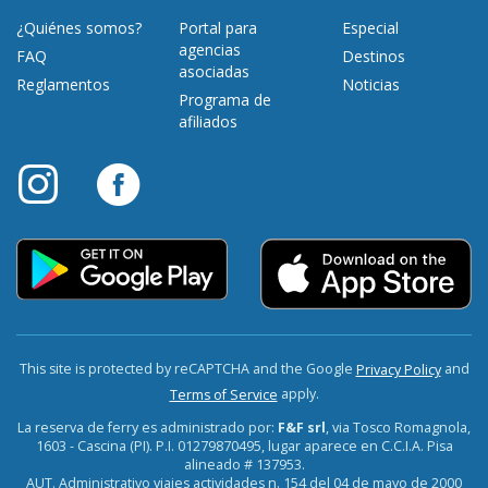
¿Quiénes somos?
Portal para
Especial
agencias
FAQ
Destinos
asociadas
Reglamentos
Noticias
Programa de
afiliados
This site is protected by reCAPTCHA and the Google
and
Privacy Policy
apply.
Terms of Service
La reserva de ferry es administrado por:
F&F srl
, via Tosco Romagnola,
1603 - Cascina (PI). P.I. 01279870495, lugar aparece en C.C.I.A. Pisa
alineado # 137953.
AUT. Administrativo viajes actividades n. 154 del 04 de mayo de 2000