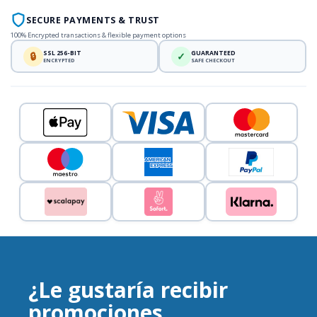
SECURE PAYMENTS & TRUST
100% Encrypted transactions & flexible payment options
SSL 256-BIT
GUARANTEED
🔒
✓
ENCRYPTED
SAFE CHECKOUT
¿Le gustaría recibir
promociones