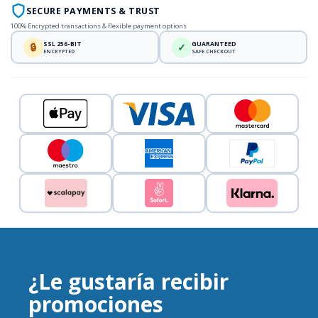
SECURE PAYMENTS & TRUST
100% Encrypted transactions & flexible payment options
SSL 256-BIT
GUARANTEED
🔒
✓
ENCRYPTED
SAFE CHECKOUT
¿Le gustaría recibir
promociones