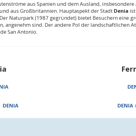
ristenströme aus Spanien und dem Ausland, insbesondere
 und aus Großbritannien. Hauptaspekt der Stadt
Denia
ist
Der Naturpark (1987 gegründet) bietet Besuchern eine gro
n, angenehm sind. Der andere Pol der landschaftlichen At
de San Antonio.
ia
Fer
NIA
DE
 DENIA
DENIA