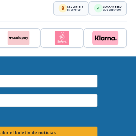
SSL 256-BIT
GUARANTEED
🔒
✓
ENCRYPTED
SAFE CHECKOUT
ibir el boletín de noticias