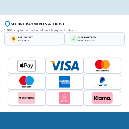
SECURE PAYMENTS & TRUST
100% Encrypted transactions & flexible payment options
SSL 256-BIT
GUARANTEED
🔒
✓
ENCRYPTED
SAFE CHECKOUT