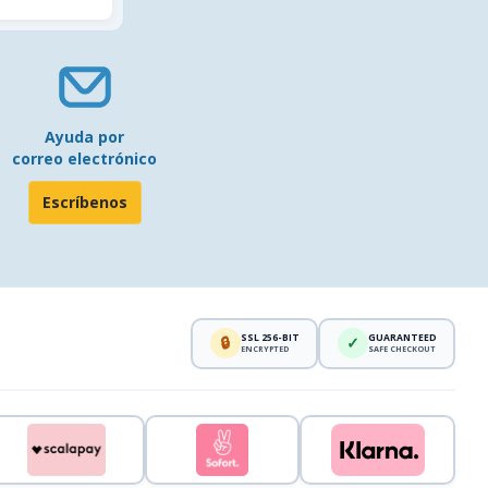
Ayuda por
correo electrónico
Escríbenos
SSL 256-BIT
GUARANTEED
🔒
✓
ENCRYPTED
SAFE CHECKOUT