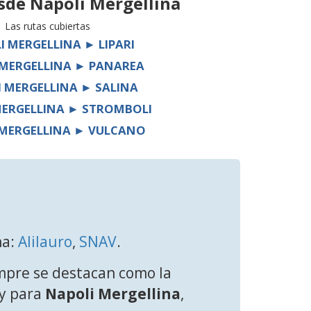
esde
Napoli Mergellina
Las rutas cubiertas
I MERGELLINA ► LIPARI
 MERGELLINA ► PANAREA
 MERGELLINA ► SALINA
MERGELLINA ► STROMBOLI
 MERGELLINA ► VULCANO
na:
Alilauro
,
SNAV
.
mpre se destacan como la
ry para
Napoli Mergellina
,