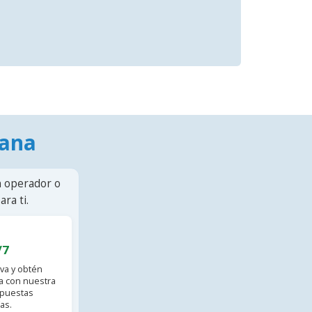
mana
n operador o
ra ti.
/7
va y obtén
 con nuestra
spuestas
as.