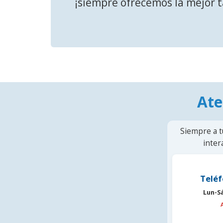
¡siempre ofrecemos la mejor t
Ate
Siempre a t
inter
Teléf
Lun-S