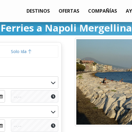
DESTINOS
OFERTAS
COMPAÑÍAS
A
Ferries a Napoli Mergellina
Solo Ida