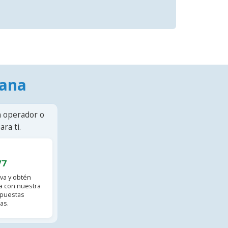
mana
n operador o
ra ti.
/7
va y obtén
 con nuestra
spuestas
as.