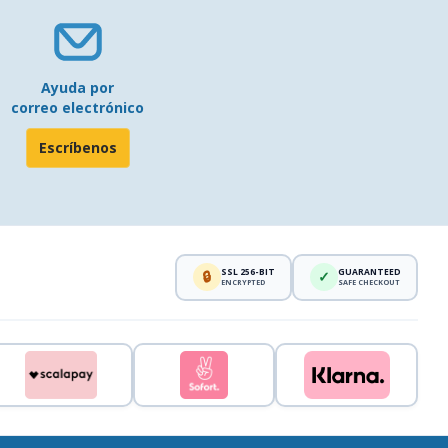
Ayuda por
correo electrónico
Escríbenos
SSL 256-BIT
GUARANTEED
🔒
✓
ENCRYPTED
SAFE CHECKOUT