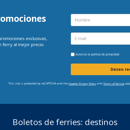
promociones
 promociones exclusivas,
 ferry al mejor precio.
Autorizo la
política de privacidad
Deseo rec
This site is protected by reCAPTCHA and the
and
app
Google Privacy Policy
Terms of Service
Boletos de ferries: destinos