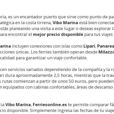
abria, es un encantador puerto que sirve como punto de pa
atégica en la costa tirrena,
Vibo Marina
está bien conecta
i estás planeando una visita a este lugar o deseas explorar
para encontrar el
mejor precio disponible
para tus viajes 
arina
incluyen conexiones con islas como
Lipari
,
Panare
racciones únicas. Los ferries también operan desde
Milazz
a calidad para garantizar un viaje confortable.
cen servicios variados dependiendo de la compañía y la ru
ari dura aproximadamente 2,5 horas, mientras que la tra
as rutas comienzan a partir de unos 50 euros, pero pueden
án equipados con cabinas confortables, áreas de descanso 
cia
Vibo Marina
,
Ferriesonline.es
te permite comparar fá
ecio disponible. Simplemente ingresa las fechas de tu viaj