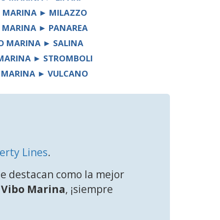
O MARINA ► MILAZZO
O MARINA ► PANAREA
O MARINA ► SALINA
 MARINA ► STROMBOLI
 MARINA ► VULCANO
erty Lines
.
se destacan como la mejor
a
Vibo Marina
, ¡siempre