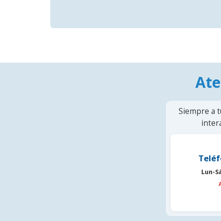
Ate
Siempre a t
inter
Teléf
Lun-S