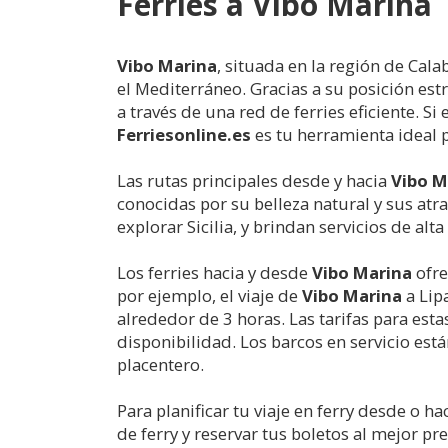
Ferries a
Vibo Marina
Vibo Marina
, situada en la región de Cal
el Mediterráneo. Gracias a su posición estr
a través de una red de ferries eficiente. S
Ferriesonline.es
es tu herramienta ideal 
Las rutas principales desde y hacia
Vibo M
conocidas por su belleza natural y sus at
explorar Sicilia, y brindan servicios de alt
Los ferries hacia y desde
Vibo Marina
ofre
por ejemplo, el viaje de
Vibo Marina
a Lip
alrededor de 3 horas. Las tarifas para est
disponibilidad. Los barcos en servicio est
placentero.
Para planificar tu viaje en ferry desde o ha
de ferry y reservar tus boletos al mejor pr