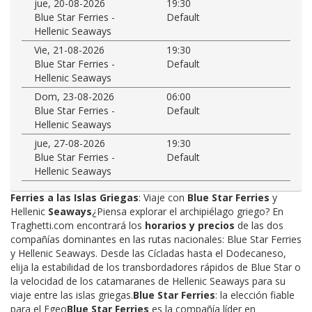
jue, 20-08-2026
19:30
Blue Star Ferries -
Default
Hellenic Seaways
Vie, 21-08-2026
19:30
Blue Star Ferries -
Default
Hellenic Seaways
Dom, 23-08-2026
06:00
Blue Star Ferries -
Default
Hellenic Seaways
jue, 27-08-2026
19:30
Blue Star Ferries -
Default
Hellenic Seaways
Ferries a las Islas Griegas
: Viaje con
Blue Star Ferries
y
Hellenic
Seaways
¿Piensa explorar el archipiélago griego? En
Traghetti.com encontrará los
horarios y precios
de las dos
compañías dominantes en las rutas nacionales: Blue Star Ferries
y Hellenic Seaways. Desde las Cícladas hasta el Dodecaneso,
elija la estabilidad de los transbordadores rápidos de Blue Star o
la velocidad de los catamaranes de Hellenic Seaways para su
viaje entre las islas griegas.
Blue Star Ferries
: la elección fiable
para el Egeo
Blue Star Ferries
es la compañía líder en