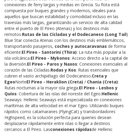
conexiones de ferry largas y medias en Grecia. Su flota está
compuesta por buques grandes y modernos, ideales para
aquellos que buscan estabilidad y comodidad incluso en las
travesías más largas, garantizando un servicio de alta calidad
entre el puerto de El Pireo (Atenas) y los destinos más
remotos.
Rutas de las Cícladas y el Dodecaneso (Long Tail
)
Blue Star conecta Atenas con los destinos más emblemáticos,
transportando pasajeros,
coches y autocaravanas
de forma
eficiente:
El Pireo - Santorini (Thira)
: La ruta más popular a la
isla volcánica.
El Pireo - Mykonos
: Acceso directo a la capital de
la diversión.
El Pireo - Paros y Naxos
: Conexiones esenciales al
corazón de las Cícladas.
Rodas y Kos
: Rutas esenciales que
cubren el vasto archipiélago del Dodecaneso.
Creta y
Egeo
Norte
El Pireo - Heraklion (Creta)
/
Chania (Creta)
:
Rutas nocturnas a la mayor isla griega.
El Pireo - Lesbos y
Quíos
: Cobertura de las islas del noreste del Egeo.
Hellenic
Seaways: Hellenic Seaways está especializada en conexiones
marítimas de alta velocidad en el mar Egeo. Utilizando buques
rápidos como catamaranes (FlyingCat) y transbordadores
Highspeed, es la solución perfecta para quienes desean
desplazarse rápidamente entre islas o llegar a destinos
cercanos a El Pireo. Las
conexiones rápidas
de Hellenic