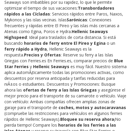
Seaways son imbatibles por su rapidez, lo que le permite
optimizar el tiempo de sus vacaciones:
Transbordadores
rápidos a las Cícladas
: Servicios rápidos entre Paros, Naxos,
Mykonos y las islas vecinas. Islas
Sarónicas
: Conexiones
frecuentes y rápidas entre El Pireo y las islas más cercanas a
Atenas como Egina, Poros e Hydra.
Hellenic Seaways
Highspeed
: Ideal para traslados de corta distancia. Si está
buscando
horarios de ferry entre El Pireo y Egina
o un
ferry rápido a Hydra
, Hellenic Seaways es la
respuesta.
Precios y Ofertas
: Reserve su ferry a las Islas
Griegas con Ferries.es En Ferries.es, comparar precios de
Blue
Star Ferries
y
Hellenic Seaways
es muy fácil. Nuestro sistema
aplica automÃ¡ticamente todas las promociones activas, como
descuentos por reserva anticipada y tarifas reducidas para
niÃ±os o estudiantes. Descuentos y Promociones: Busque
ahora las
ofertas de ferry a las Islas Griegas
y asegúrese el
mejor precio para el transporte de su camarote o vehículo. Viaje
con vehículo: Ambas compañías ofrecen amplias zonas de
garaje para el transporte de
coches, motos y autocaravanas
(compruebe las restricciones para vehículos en algunos ferries
rápidos de Hellenic Seaways).
Bloquee su reserva ahora
¡No
pierda tiempo! Compare los
horarios de los ferries a las
Islas Atenas
y reserve su travesía con Blue Star Ferries o