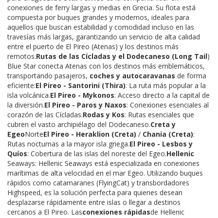
conexiones de ferry largas y medias en Grecia. Su flota está
compuesta por buques grandes y modernos, ideales para
aquellos que buscan estabilidad y comodidad incluso en las
travesías más largas, garantizando un servicio de alta calidad
entre el puerto de El Pireo (Atenas) y los destinos más
remotos.
Rutas de las Cícladas y el Dodecaneso (Long Tail
)
Blue Star conecta Atenas con los destinos más emblemáticos,
transportando pasajeros,
coches y autocaravanas
de forma
eficiente:
El Pireo - Santorini (Thira)
: La ruta más popular a la
isla volcánica.
El Pireo - Mykonos
: Acceso directo a la capital de
la diversión.
El Pireo - Paros y Naxos
: Conexiones esenciales al
corazón de las Cícladas.
Rodas y Kos
: Rutas esenciales que
cubren el vasto archipiélago del Dodecaneso.
Creta y
Egeo
Norte
El Pireo - Heraklion (Creta)
/
Chania (Creta)
:
Rutas nocturnas a la mayor isla griega.
El Pireo - Lesbos y
Quíos
: Cobertura de las islas del noreste del Egeo.
Hellenic
Seaways: Hellenic Seaways está especializada en conexiones
marítimas de alta velocidad en el mar Egeo. Utilizando buques
rápidos como catamaranes (FlyingCat) y transbordadores
Highspeed, es la solución perfecta para quienes desean
desplazarse rápidamente entre islas o llegar a destinos
cercanos a El Pireo. Las
conexiones rápidas
de Hellenic