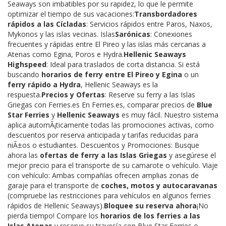
Seaways son imbatibles por su rapidez, lo que le permite
optimizar el tiempo de sus vacaciones:
Transbordadores
rápidos a las Cícladas
: Servicios rápidos entre Paros, Naxos,
Mykonos y las islas vecinas. Islas
Sarónicas
: Conexiones
frecuentes y rápidas entre El Pireo y las islas más cercanas a
Atenas como Egina, Poros e Hydra.
Hellenic Seaways
Highspeed
: Ideal para traslados de corta distancia. Si está
buscando
horarios de ferry entre El Pireo y Egina
o un
ferry rápido a Hydra
, Hellenic Seaways es la
respuesta.
Precios y Ofertas
: Reserve su ferry a las Islas
Griegas con Ferries.es En Ferries.es, comparar precios de
Blue
Star Ferries
y
Hellenic Seaways
es muy fácil. Nuestro sistema
aplica automÃ¡ticamente todas las promociones activas, como
descuentos por reserva anticipada y tarifas reducidas para
niÃ±os o estudiantes. Descuentos y Promociones: Busque
ahora las
ofertas de ferry a las Islas Griegas
y asegúrese el
mejor precio para el transporte de su camarote o vehículo. Viaje
con vehículo: Ambas compañías ofrecen amplias zonas de
garaje para el transporte de
coches, motos y autocaravanas
(compruebe las restricciones para vehículos en algunos ferries
rápidos de Hellenic Seaways).
Bloquee su reserva ahora
¡No
pierda tiempo! Compare los
horarios de los ferries a las
Islas Atenas
y reserve su travesía con Blue Star Ferries o