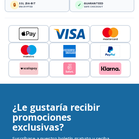
SSL 256-BIT
GUARANTEED
🔒
✓
ENCRYPTED
SAFE CHECKOUT
¿Le gustaría recibir
promociones
exclusivas?
Suscríbase a nuestro boletín gratuito y reciba