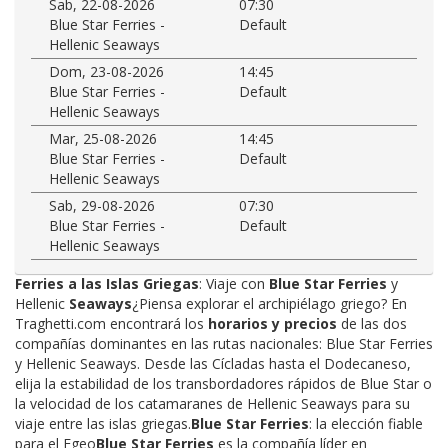
Sab, 22-08-2026
07:30
Blue Star Ferries -
Default
Hellenic Seaways
Dom, 23-08-2026
14:45
Blue Star Ferries -
Default
Hellenic Seaways
Mar, 25-08-2026
14:45
Blue Star Ferries -
Default
Hellenic Seaways
Sab, 29-08-2026
07:30
Blue Star Ferries -
Default
Hellenic Seaways
Ferries a las Islas Griegas
: Viaje con
Blue Star Ferries
y
Hellenic
Seaways
¿Piensa explorar el archipiélago griego? En
Traghetti.com encontrará los
horarios y precios
de las dos
compañías dominantes en las rutas nacionales: Blue Star Ferries
y Hellenic Seaways. Desde las Cícladas hasta el Dodecaneso,
elija la estabilidad de los transbordadores rápidos de Blue Star o
la velocidad de los catamaranes de Hellenic Seaways para su
viaje entre las islas griegas.
Blue Star Ferries
: la elección fiable
para el Egeo
Blue Star Ferries
es la compañía líder en