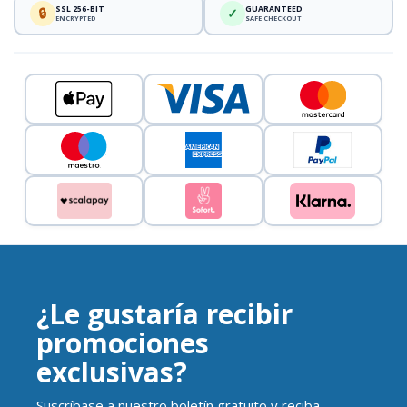
SSL 256-BIT
GUARANTEED
🔒
✓
ENCRYPTED
SAFE CHECKOUT
¿Le gustaría recibir
promociones
exclusivas?
Suscríbase a nuestro boletín gratuito y reciba