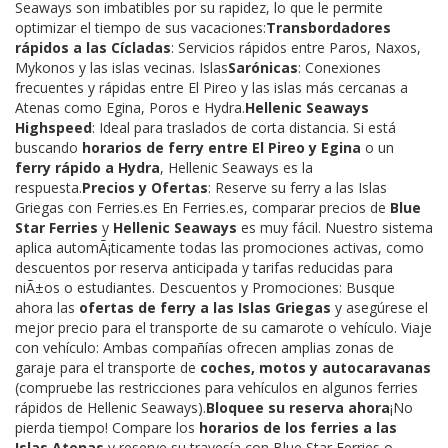
Seaways son imbatibles por su rapidez, lo que le permite
optimizar el tiempo de sus vacaciones:
Transbordadores
rápidos a las Cícladas
: Servicios rápidos entre Paros, Naxos,
Mykonos y las islas vecinas. Islas
Sarónicas
: Conexiones
frecuentes y rápidas entre El Pireo y las islas más cercanas a
Atenas como Egina, Poros e Hydra.
Hellenic Seaways
Highspeed
: Ideal para traslados de corta distancia. Si está
buscando
horarios de ferry entre El Pireo y Egina
o un
ferry rápido a Hydra
, Hellenic Seaways es la
respuesta.
Precios y Ofertas
: Reserve su ferry a las Islas
Griegas con Ferries.es En Ferries.es, comparar precios de
Blue
Star Ferries
y
Hellenic Seaways
es muy fácil. Nuestro sistema
aplica automÃ¡ticamente todas las promociones activas, como
descuentos por reserva anticipada y tarifas reducidas para
niÃ±os o estudiantes. Descuentos y Promociones: Busque
ahora las
ofertas de ferry a las Islas Griegas
y asegúrese el
mejor precio para el transporte de su camarote o vehículo. Viaje
con vehículo: Ambas compañías ofrecen amplias zonas de
garaje para el transporte de
coches, motos y autocaravanas
(compruebe las restricciones para vehículos en algunos ferries
rápidos de Hellenic Seaways).
Bloquee su reserva ahora
¡No
pierda tiempo! Compare los
horarios de los ferries a las
Islas Atenas
y reserve su travesía con Blue Star Ferries o