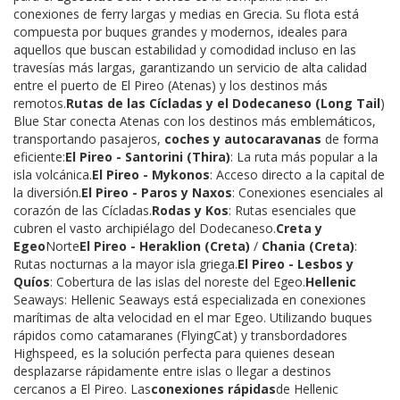
conexiones de ferry largas y medias en Grecia. Su flota está
compuesta por buques grandes y modernos, ideales para
aquellos que buscan estabilidad y comodidad incluso en las
travesías más largas, garantizando un servicio de alta calidad
entre el puerto de El Pireo (Atenas) y los destinos más
remotos.
Rutas de las Cícladas y el Dodecaneso (Long Tail
)
Blue Star conecta Atenas con los destinos más emblemáticos,
transportando pasajeros,
coches y autocaravanas
de forma
eficiente:
El Pireo - Santorini (Thira)
: La ruta más popular a la
isla volcánica.
El Pireo - Mykonos
: Acceso directo a la capital de
la diversión.
El Pireo - Paros y Naxos
: Conexiones esenciales al
corazón de las Cícladas.
Rodas y Kos
: Rutas esenciales que
cubren el vasto archipiélago del Dodecaneso.
Creta y
Egeo
Norte
El Pireo - Heraklion (Creta)
/
Chania (Creta)
:
Rutas nocturnas a la mayor isla griega.
El Pireo - Lesbos y
Quíos
: Cobertura de las islas del noreste del Egeo.
Hellenic
Seaways: Hellenic Seaways está especializada en conexiones
marítimas de alta velocidad en el mar Egeo. Utilizando buques
rápidos como catamaranes (FlyingCat) y transbordadores
Highspeed, es la solución perfecta para quienes desean
desplazarse rápidamente entre islas o llegar a destinos
cercanos a El Pireo. Las
conexiones rápidas
de Hellenic