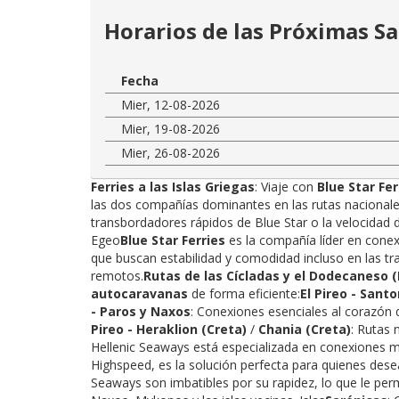
Horarios de las Próximas Sa
Fecha
Mier, 12-08-2026
Mier, 19-08-2026
Mier, 26-08-2026
Ferries a las Islas Griegas
: Viaje con
Blue Star Fer
las dos compañías dominantes en las rutas nacionales:
transbordadores rápidos de Blue Star o la velocidad d
Egeo
Blue Star Ferries
es la compañía líder en conex
que buscan estabilidad y comodidad incluso en las tra
remotos.
Rutas de las Cícladas y el Dodecaneso (
autocaravanas
de forma eficiente:
El Pireo - Santo
- Paros y Naxos
: Conexiones esenciales al corazón d
Pireo - Heraklion (Creta)
/
Chania (Creta)
: Rutas 
Hellenic Seaways está especializada en conexiones m
Highspeed, es la solución perfecta para quienes desea
Seaways son imbatibles por su rapidez, lo que le per