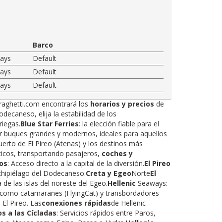
Barco
ways
Default
ways
Default
ways
Default
Traghetti.com encontrará los
horarios y precios
de
decaneso, elija la estabilidad de los
riegas.
Blue Star Ferries
: la elección fiable para el
or buques grandes y modernos, ideales para aquellos
uerto de El Pireo (Atenas) y los destinos más
icos, transportando pasajeros,
coches y
nos
: Acceso directo a la capital de la diversión.
El Pireo
rchipiélago del Dodecaneso.
Creta y Egeo
Norte
El
 de las islas del noreste del Egeo.
Hellenic
Seaways:
s como catamaranes (FlyingCat) y transbordadores
El Pireo. Las
conexiones rápidas
de Hellenic
s a las Cícladas
: Servicios rápidos entre Paros,