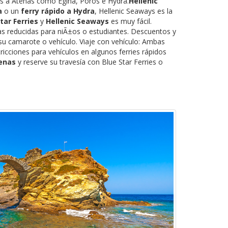
nas a Atenas como Egina, Poros e Hydra.
Hellenic
a
o un
ferry rápido a Hydra
, Hellenic Seaways es la
tar Ferries
y
Hellenic Seaways
es muy fácil.
as reducidas para niÃ±os o estudiantes. Descuentos y
su camarote o vehículo. Viaje con vehículo: Ambas
icciones para vehículos en algunos ferries rápidos
tenas
y reserve su travesía con Blue Star Ferries o