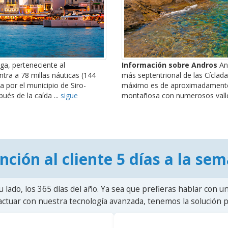
ega, perteneciente al
Información sobre Andros
An
ntra a 78 millas náuticas (144
más septentrional de las Cíclada
a por el municipio de Siro-
máximo es de aproximadamente 
ués de la caída ...
sigue
montañosa con numerosos valle
nción al cliente 5 días a la se
u lado, los 365 días del año. Ya sea que prefieras hablar con u
actuar con nuestra tecnología avanzada, tenemos la solución pa