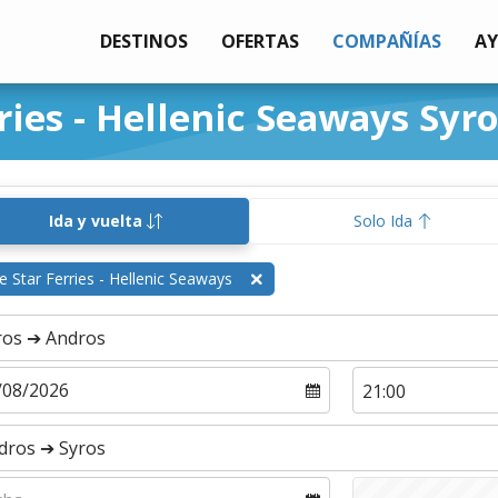
DESTINOS
OFERTAS
COMPAÑÍAS
A
rries - Hellenic Seaways Syr
Ida y vuelta
Solo Ida
e Star Ferries - Hellenic Seaways