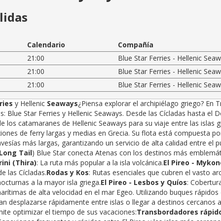
lidas
Calendario
Compañía
21:00
Blue Star Ferries - Hellenic Sea
21:00
Blue Star Ferries - Hellenic Sea
21:00
Blue Star Ferries - Hellenic Sea
ries
y Hellenic
Seaways
¿Piensa explorar el archipiélago griego? En 
 Blue Star Ferries y Hellenic Seaways. Desde las Cícladas hasta el Do
e los catamaranes de Hellenic Seaways para su viaje entre las islas g
iones de ferry largas y medias en Grecia. Su flota está compuesta p
vesías más largas, garantizando un servicio de alta calidad entre el p
Long Tail
) Blue Star conecta Atenas con los destinos más emblemát
rini (Thira)
: La ruta más popular a la isla volcánica.
El Pireo - Myko
e las Cícladas.
Rodas y Kos
: Rutas esenciales que cubren el vasto a
nocturnas a la mayor isla griega.
El Pireo - Lesbos y Quíos
: Cobertura
arítimas de alta velocidad en el mar Egeo. Utilizando buques rápido
n desplazarse rápidamente entre islas o llegar a destinos cercanos a 
mite optimizar el tiempo de sus vacaciones:
Transbordadores rápido