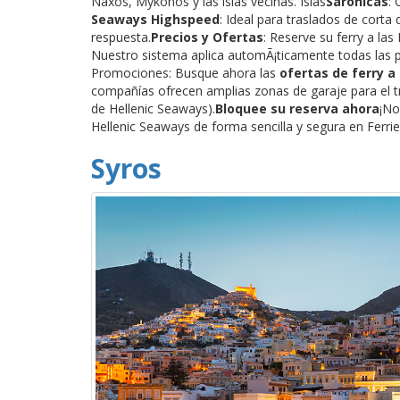
Naxos, Mykonos y las islas vecinas. Islas
Sarónicas
:
Seaways Highspeed
: Ideal para traslados de corta
respuesta.
Precios y Ofertas
: Reserve su ferry a las
Nuestro sistema aplica automÃ¡ticamente todas las p
Promociones: Busque ahora las
ofertas de ferry a 
compañías ofrecen amplias zonas de garaje para el 
de Hellenic Seaways).
Bloquee su reserva ahora
¡No
Hellenic Seaways de forma sencilla y segura en Ferrie
Syros