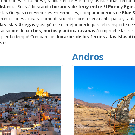
 Conexiones frecuentes y rápidas entre El Pireo y las islas más cerca
 distancia. Si está buscando
horarios de ferry entre El Pireo y Egin
 Islas Griegas con Ferries.es En Ferries.es, comparar precios de
Blue S
romociones activas, como descuentos por reserva anticipada y tarif
las Islas Griegas
y asegúrese el mejor precio para el transporte de 
transporte de
coches, motos y autocaravanas
(compruebe las restr
 pierda tiempo! Compare los
horarios de los ferries a las Islas A
s.es.
Andros