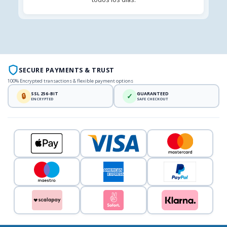
SECURE PAYMENTS & TRUST
100% Encrypted transactions & flexible payment options
SSL 256-BIT
GUARANTEED
🔒
✓
ENCRYPTED
SAFE CHECKOUT