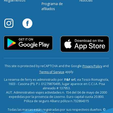
Reglamentos
Noticias
Programa de
afiliados
This site is protected by reCAPTCHA and the Google
and
Privacy Policy
apply.
Terms of Service
La reserva de ferry es administrado por:
F&F srl
, via Tosco Romagnola,
1603 - Cascina (PI). P.I. 01279870495, lugar aparece en C.C.I.A. Pisa
alineado # 137953.
AUT. Administrativo viajes actividades n. 154 del 04 de mayo de 2000
expedidas por la provincia de Livorno. Euro capital cuota 20.800.
Póliza de seguro Allianz póliza n.732864315
Todas las marcas están registradas por sus respectivos dueños. ©