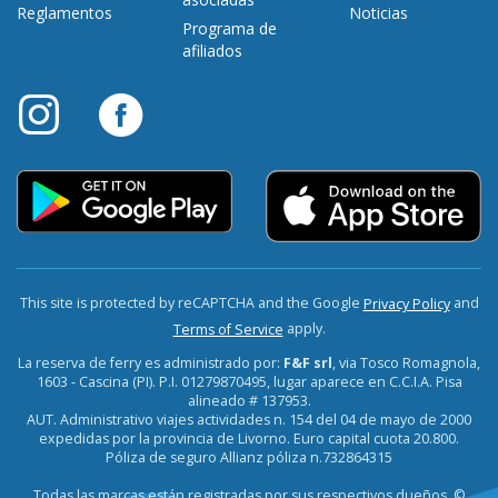
Reglamentos
Noticias
Programa de
afiliados
This site is protected by reCAPTCHA and the Google
and
Privacy Policy
apply.
Terms of Service
La reserva de ferry es administrado por:
F&F srl
, via Tosco Romagnola,
1603 - Cascina (PI). P.I. 01279870495, lugar aparece en C.C.I.A. Pisa
alineado # 137953.
AUT. Administrativo viajes actividades n. 154 del 04 de mayo de 2000
expedidas por la provincia de Livorno. Euro capital cuota 20.800.
Póliza de seguro Allianz póliza n.732864315
Todas las marcas están registradas por sus respectivos dueños. ©