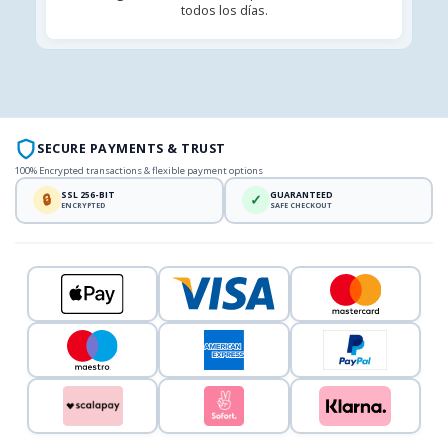
todos los días.
SECURE PAYMENTS & TRUST
100% Encrypted transactions & flexible payment options
SSL 256-BIT
GUARANTEED
🔒
✓
ENCRYPTED
SAFE CHECKOUT