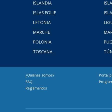
ISLANDIA
ISL
ISLAS EOLIE
ISL
LETONIA
LIG
MARCHE
MAR
POLONIA
PUG
TOSCANA
TÚ
¿Quiénes somos?
Portal 
FAQ
Program
Reglamentos