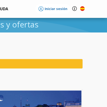
YUDA
Iniciar sesión
os y ofertas