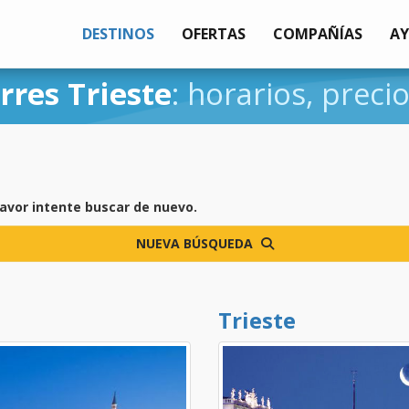
DESTINOS
OFERTAS
COMPAÑÍAS
A
rres Trieste
: horarios, preci
favor intente buscar de nuevo.
NUEVA BÚSQUEDA
Trieste