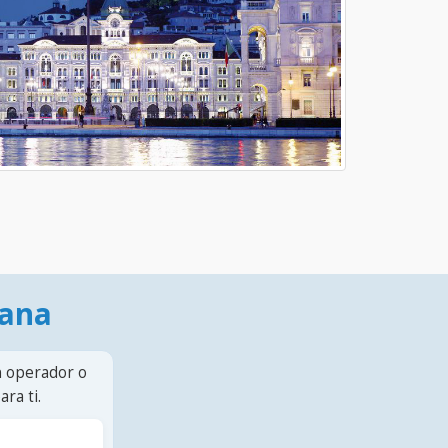
mana
n operador o
ra ti.