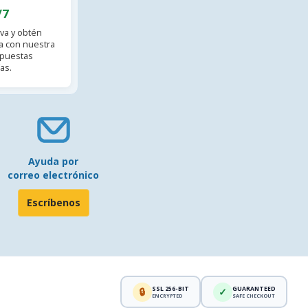
/7
va y obtén
 con nuestra
spuestas
as.
Ayuda por
correo electrónico
Escríbenos
SSL 256-BIT
GUARANTEED
🔒
✓
ENCRYPTED
SAFE CHECKOUT