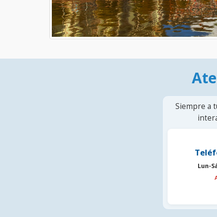
Ate
Siempre a t
inter
Teléf
Lun-S