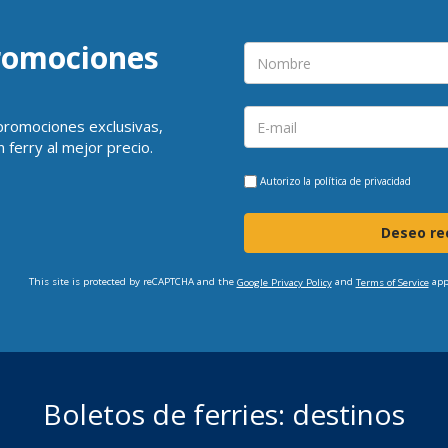
promociones
 promociones exclusivas,
 ferry al mejor precio.
Autorizo la
política de privacidad
Deseo rec
This site is protected by reCAPTCHA and the
and
app
Google Privacy Policy
Terms of Service
Boletos de ferries: destinos