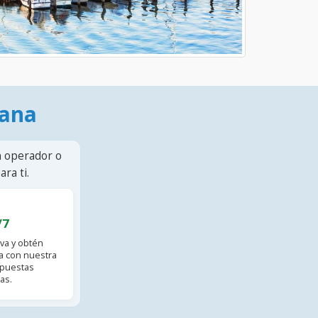
mana
n operador o
ra ti.
/7
va y obtén
 con nuestra
spuestas
as.