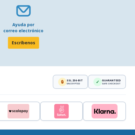
Ayuda por
correo electrónico
Escríbenos
SSL 256-BIT
GUARANTEED
🔒
✓
ENCRYPTED
SAFE CHECKOUT