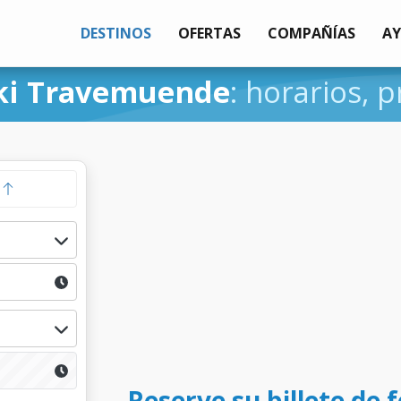
DESTINOS
OFERTAS
COMPAÑÍAS
A
ki Travemuende
: horarios, p
a
Reserve su billete de f