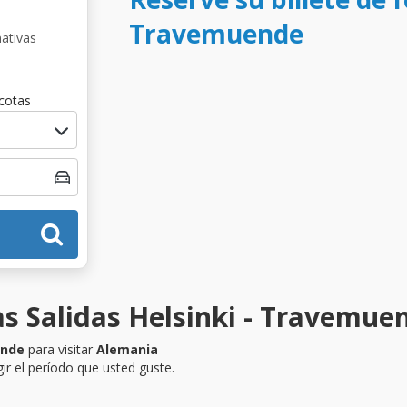
Travemuende
nativas
cotas
as Salidas Helsinki - Travemue
ende
para visitar
Alemania
ir el período que usted guste.