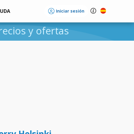
YUDA
Iniciar sesión
recios y ofertas
erry Helsinki -