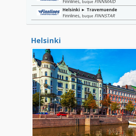
Finnlines
,
FINNMAID
buque
Helsinki ► Travemuende
Finnlines
,
FINNSTAR
buque
Helsinki