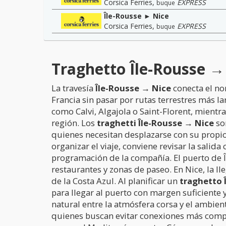
Corsica Ferries
,
EXPRESS
buque
Île-Rousse ► Nice
Corsica Ferries
,
EXPRESS
buque
Traghetto Île-Rousse → 
La travesía
Île-Rousse → Nice
conecta el nor
Francia sin pasar por rutas terrestres más l
como Calvi, Algajola o Saint-Florent, mientra
región. Los
traghetti Île-Rousse → Nice
so
quienes necesitan desplazarse con su propio
organizar el viaje, conviene revisar la salid
programación de la compañía. El puerto de Îl
restaurantes y zonas de paseo. En Nice, la l
de la Costa Azul. Al planificar un
traghetto 
para llegar al puerto con margen suficiente y
natural entre la atmósfera corsa y el ambien
quienes buscan evitar conexiones más complej