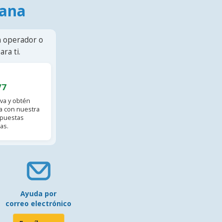
mana
n operador o
ra ti.
/7
va y obtén
 con nuestra
spuestas
as.
Ayuda por
correo electrónico