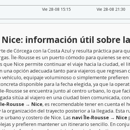
Vie 28-08 15:15
Vie 28-08 21:30
Nice: información útil sobre la
te de Córcega con la Costa Azul y resulta práctica para qui
argas. Île-Rousse es un puerto cómodo para quienes se enc
s que Nice permite continuar el viaje hacia la ciudad, el li
n una opción adecuada tanto para viajeros que regresan 
 vehículo, equipaje voluminoso o simplemente prefieren 
a concreta disponible para la fecha elegida, ya que la oper
e-Rousse se encuentra junto al centro urbano, lo que faci
legada sitúa al viajero en una ciudad bien comunicada, co
Île-Rousse → Nice
, es recomendable tener en cuenta el ho
 la organización del trayecto posterior a la llegada. Esta 
te urbano y costero de Nice. Las
navi Île-Rousse → Nice
p
as y prefieren mantener un itinerario sencillo. En conjun