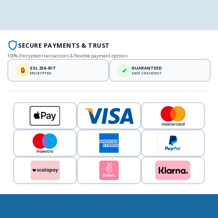
SECURE PAYMENTS & TRUST
100% Encrypted transactions & flexible payment options
SSL 256-BIT
GUARANTEED
🔒
✓
ENCRYPTED
SAFE CHECKOUT