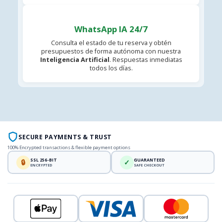
WhatsApp IA 24/7
Consulta el estado de tu reserva y obtén
presupuestos de forma autónoma con nuestra
Inteligencia Artificial
. Respuestas inmediatas
todos los días.
SECURE PAYMENTS & TRUST
100% Encrypted transactions & flexible payment options
SSL 256-BIT
GUARANTEED
🔒
✓
ENCRYPTED
SAFE CHECKOUT