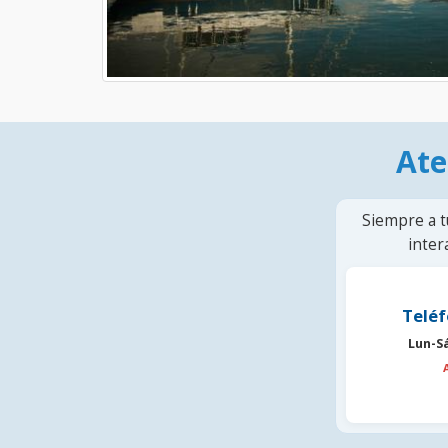
Ate
Siempre a t
inter
Teléf
Lun-S