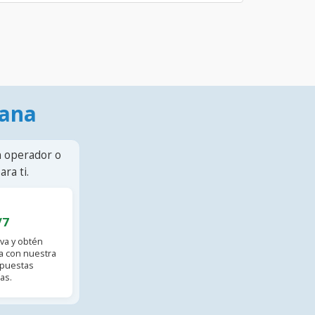
mana
n operador o
ra ti.
/7
va y obtén
 con nuestra
spuestas
as.