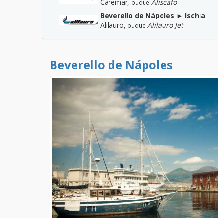
Caremar
,
Aliscafo
buque
Beverello de Nápoles ► Ischia
Alilauro
,
Alilauro Jet
buque
Beverello de Nápoles