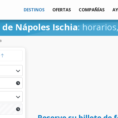
DESTINOS
OFERTAS
COMPAÑÍAS
A
 de Nápoles Ischia
: horarios
a
a
Reserve su billete de 