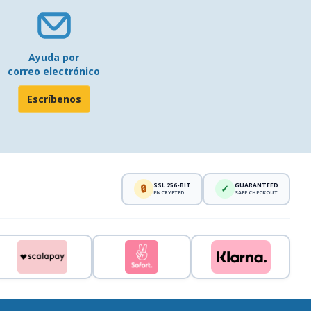
Ayuda por
correo electrónico
Escríbenos
SSL 256-BIT
GUARANTEED
🔒
✓
ENCRYPTED
SAFE CHECKOUT