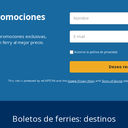
promociones
 promociones exclusivas,
 ferry al mejor precio.
Autorizo la
política de privacidad
Deseo rec
This site is protected by reCAPTCHA and the
and
app
Google Privacy Policy
Terms of Service
Boletos de ferries: destinos