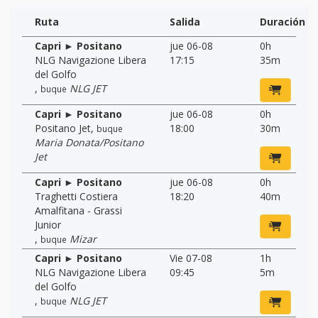
Ruta
Salida
Duración
Capri ► Positano
jue 06-08
0h
NLG Navigazione Libera
17:15
35m
del Golfo
,
NLG JET
buque
Capri ► Positano
jue 06-08
0h
Positano Jet
,
18:00
30m
buque
Maria Donata/Positano
Jet
Capri ► Positano
jue 06-08
0h
Traghetti Costiera
18:20
40m
Amalfitana - Grassi
Junior
,
Mizar
buque
Capri ► Positano
Vie 07-08
1h
NLG Navigazione Libera
09:45
5m
del Golfo
,
NLG JET
buque