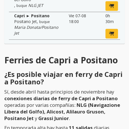
,
NLG JET
buque
Capri ► Positano
Vie 07-08
0h
Positano Jet
,
18:00
30m
buque
Maria Donata/Positano
Jet
Ferries de Capri a Positano
¿Es posible viajar en ferry de Capri
a Positano?
Sí, desde abril hasta principios de noviembre hay
conexiones diarias de ferry de Capri a Positano
operadas por varias compañías:
NLG (Navigazione
Libera del Golfo), Alicost, Alilauro Gruson,
Positano Jet
y
Grassi Junior
.
En temporada alta hay hasta
11 salidas
diarias,