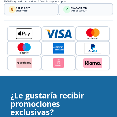
100% Encrypted transactions & flexible payment options
SSL 256-BIT
GUARANTEED
🔒
✓
ENCRYPTED
SAFE CHECKOUT
¿Le gustaría recibir
promociones
exclusivas?