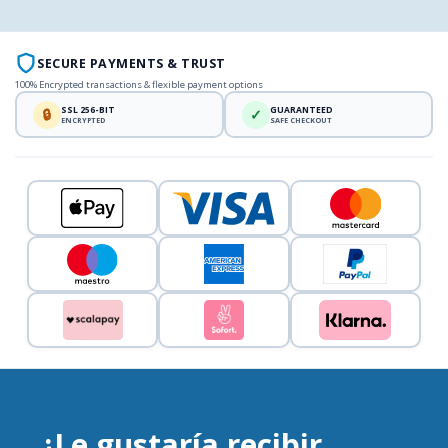
SECURE PAYMENTS & TRUST
100% Encrypted transactions & flexible payment options
SSL 256-BIT
GUARANTEED
🔒
✓
ENCRYPTED
SAFE CHECKOUT
¿Le gustaría recibir