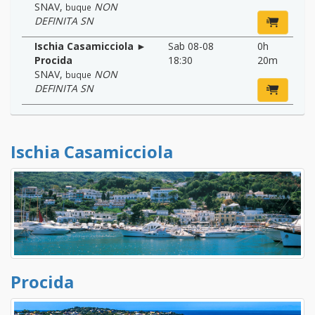
SNAV
,
NON
buque
DEFINITA SN
Ischia Casamicciola ►
Sab 08-08
0h
Procida
18:30
20m
SNAV
,
NON
buque
DEFINITA SN
Ischia Casamicciola
Procida