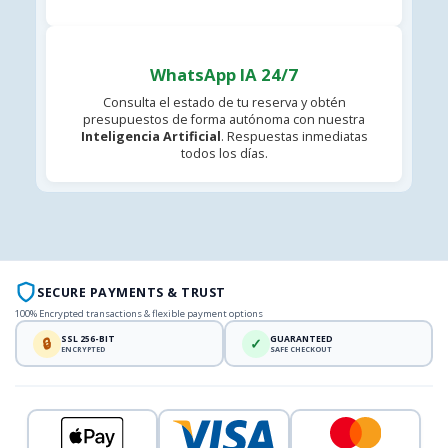
WhatsApp IA 24/7
Consulta el estado de tu reserva y obtén
presupuestos de forma autónoma con nuestra
Inteligencia Artificial
. Respuestas inmediatas
todos los días.
SECURE PAYMENTS & TRUST
100% Encrypted transactions & flexible payment options
SSL 256-BIT
GUARANTEED
🔒
✓
ENCRYPTED
SAFE CHECKOUT