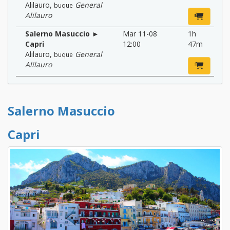
Alilauro
,
General
buque
Alilauro
Salerno Masuccio ►
Mar 11-08
1h
Capri
12:00
47m
Alilauro
,
General
buque
Alilauro
Salerno Masuccio
Capri