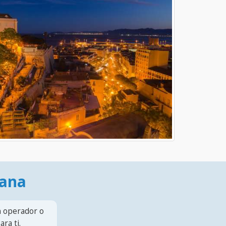
mana
n operador o
ra ti.