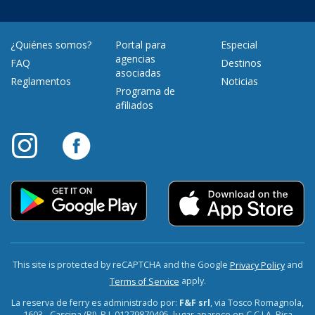
¿Quiénes somos?
Portal para
Especial
agencias
FAQ
Destinos
asociadas
Reglamentos
Noticias
Programa de
afiliados
This site is protected by reCAPTCHA and the Google
and
Privacy Policy
apply.
Terms of Service
La reserva de ferry es administrado por:
F&F srl
, via Tosco Romagnola,
1603 - Cascina (PI). P.I. 01279870495, lugar aparece en C.C.I.A. Pisa