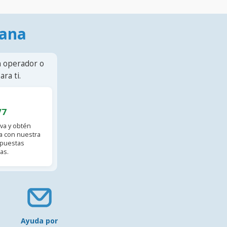
mana
n operador o
ra ti.
/7
va y obtén
 con nuestra
spuestas
as.
Ayuda por