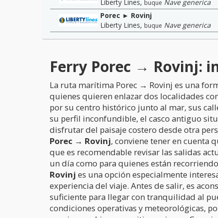
Liberty Lines
,
Nave generica
buque
Porec ► Rovinj
Liberty Lines
,
Nave generica
buque
Ferry Porec → Rovinj: i
La ruta marítima Porec → Rovinj es una forma
quienes quieren enlazar dos localidades co
por su centro histórico junto al mar, sus ca
su perfil inconfundible, el casco antiguo si
disfrutar del paisaje costero desde otra per
Porec → Rovinj
, conviene tener en cuenta q
que es recomendable revisar las salidas actu
un día como para quienes están recorriendo
Rovinj
es una opción especialmente interesan
experiencia del viaje. Antes de salir, es ac
suficiente para llegar con tranquilidad al pu
condiciones operativas y meteorológicas, por