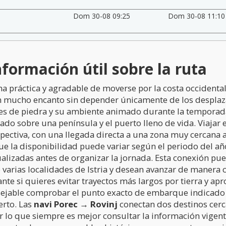
Dom 30-08 09:25
Dom 30-08 11:10
nformación útil sobre la ruta
 práctica y agradable de moverse por la costa occidental 
n mucho encanto sin depender únicamente de los desplaza
lles de piedra y su ambiente animado durante la temporada 
tuado sobre una península y el puerto lleno de vida. Viaja
spectiva, con una llegada directa a una zona muy cercana 
ue la disponibilidad puede variar según el periodo del añ
alizadas antes de organizar la jornada. Esta conexión pue
 varias localidades de Istria y desean avanzar de manera
te si quieres evitar trayectos más largos por tierra y ap
onsejable comprobar el punto exacto de embarque indicado 
erto. Las
navi Porec → Rovinj
conectan dos destinos cerca
 lo que siempre es mejor consultar la información vigente