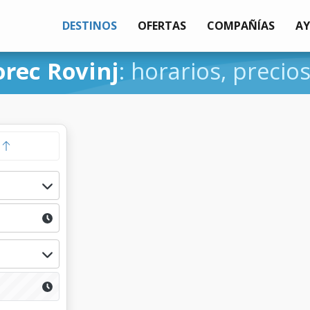
DESTINOS
OFERTAS
COMPAÑÍAS
A
orec Rovinj
: horarios, precios
a