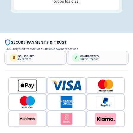
todos los días.
SECURE PAYMENTS & TRUST
100% Encrypted transactions & flexible payment options
SSL 256-BIT
GUARANTEED
🔒
✓
ENCRYPTED
SAFE CHECKOUT