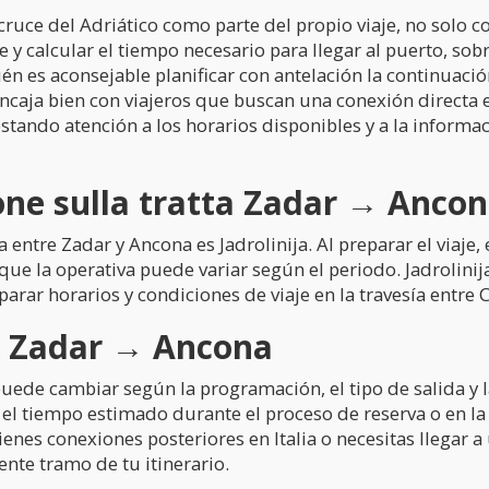
cruce del Adriático como parte del propio viaje, no solo co
 y calcular el tiempo necesario para llegar al puerto, s
ién es aconsejable planificar con antelación la continuación
caja bien con viajeros que buscan una conexión directa en
estando atención a los horarios disponibles y a la informa
ne sulla tratta Zadar → Anco
ntre Zadar y Ancona es Jadrolinija. Al preparar el viaje,
que la operativa puede variar según el periodo. Jadrolinija 
ar horarios y condiciones de viaje en la travesía entre Cr
a Zadar → Ancona
ede cambiar según la programación, el tipo de salida y la
 tiempo estimado durante el proceso de reserva o en la 
 tienes conexiones posteriores en Italia o necesitas llega
iente tramo de tu itinerario.