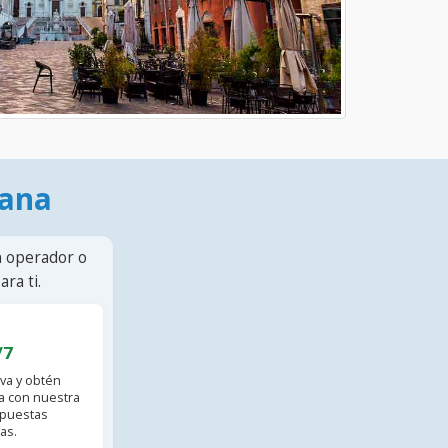
mana
n operador o
ra ti.
/7
va y obtén
 con nuestra
spuestas
as.