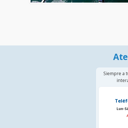
Ate
Siempre a t
inter
Teléf
Lun-S