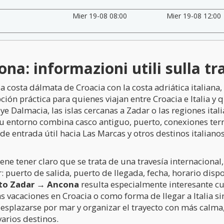
Mier 19-08 08:00
Mier 19-08 12:00
a: informazioni utili sulla tr
a costa dálmata de Croacia con la costa adriática italian
ión práctica para quienes viajan entre Croacia e Italia y 
uye Dalmacia, las islas cercanas a Zadar o las regiones ital
su entorno combina casco antiguo, puerto, conexiones terr
 de entrada útil hacia Las Marcas y otros destinos italian
iene tener claro que se trata de una travesía internaciona
r: puerto de salida, puerto de llegada, fecha, horario disp
to Zadar → Ancona
resulta especialmente interesante cu
unas vacaciones en Croacia o como forma de llegar a Italia
esplazarse por mar y organizar el trayecto con más calma,
varios destinos.