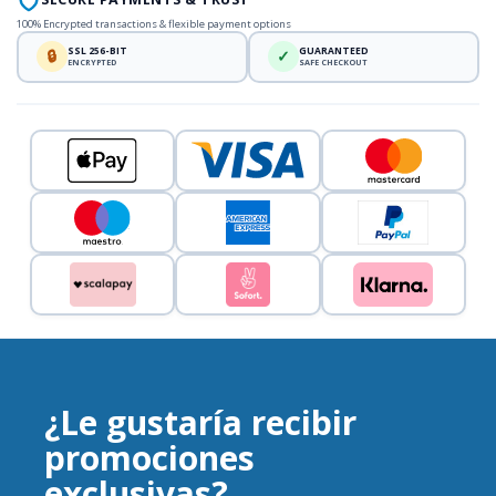
100% Encrypted transactions & flexible payment options
SSL 256-BIT
GUARANTEED
🔒
✓
ENCRYPTED
SAFE CHECKOUT
¿Le gustaría recibir
promociones
exclusivas?