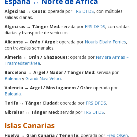
España ↔ Norte de África
Algeciras ↔ Ceuta:
operada por
FRS DFDS
, con múltiples
salidas diarias.
Algeciras ↔ Tánger Med:
servida por
FRS DFDS
, con salidas
diarias y transporte de vehículos.
Alicante ↔ Orán / Argel:
operada por
Nouris Elbahr Ferries
,
con travesías semanales.
Almería ↔ Orán / Ghazaouet:
operada por
Naviera Armas –
Trasmediterránea
.
Barcelona ↔ Argel / Nador / Tánger Med:
servida por
Balearia
y
Grandi Navi Veloci
.
Valencia ↔ Argel / Mostaganem / Orán:
operada por
Balearia
.
Tarifa ↔ Tánger Ciudad:
operada por
FRS DFDS
.
Gibraltar ↔ Tánger Med:
servida por
FRS DFDS
.
Islas Canarias
Huelva ↔ Gran Canaria / Tenerife:
operada por
Fred Olsen
,