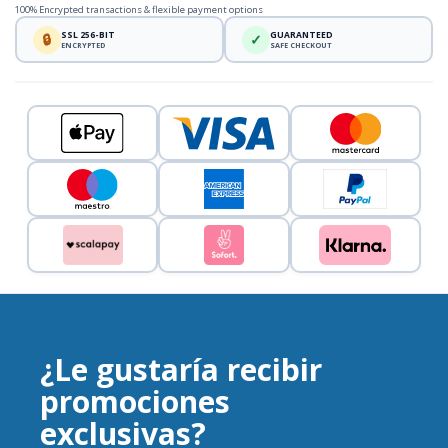
100% Encrypted transactions & flexible payment options
SSL 256-BIT
GUARANTEED
🔒
✓
ENCRYPTED
SAFE CHECKOUT
¿Le gustaría recibir
promociones
exclusivas?