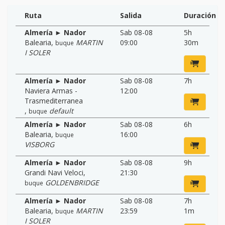
Ruta
Salida
Duración
Almería ► Nador
Sab 08-08
5h
Balearia
,
MARTIN
09:00
30m
buque
I SOLER
Almería ► Nador
Sab 08-08
7h
Naviera Armas -
12:00
Trasmediterranea
,
default
buque
Almería ► Nador
Sab 08-08
6h
Balearia
,
16:00
buque
VISBORG
Almería ► Nador
Sab 08-08
9h
Grandi Navi Veloci
,
21:30
GOLDENBRIDGE
buque
Almería ► Nador
Sab 08-08
7h
Balearia
,
MARTIN
23:59
1m
buque
I SOLER