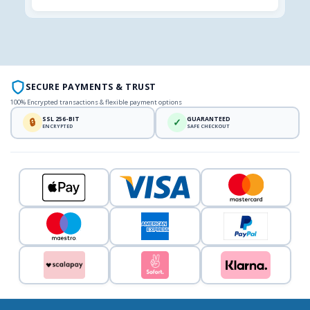
SECURE PAYMENTS & TRUST
100% Encrypted transactions & flexible payment options
SSL 256-BIT
GUARANTEED
🔒
✓
ENCRYPTED
SAFE CHECKOUT