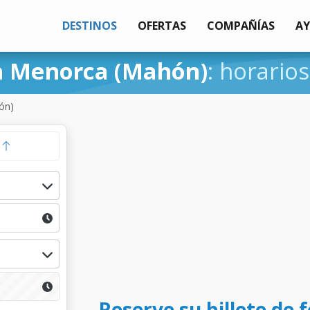
DESTINOS
OFERTAS
COMPAÑÍAS
A
a Menorca (Mahón)
: horarios
ón)
a
Reserve su billete de 