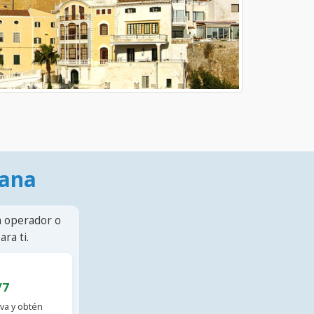
mana
n operador o
ra ti.
/7
va y obtén