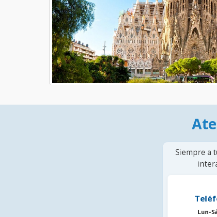
Ate
Siempre a t
inter
Teléf
Lun-S