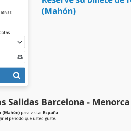
(Mahón)
nativas
cotas
as Salidas Barcelona - Menorc
a (Mahón)
para visitar
España
ir el período que usted guste.