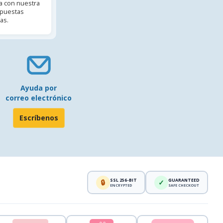
 con nuestra
spuestas
as.
Ayuda por
correo electrónico
Escríbenos
SSL 256-BIT
GUARANTEED
🔒
✓
ENCRYPTED
SAFE CHECKOUT