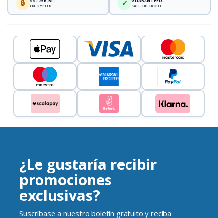
SSL 256-BIT
GUARANTEED
🔒
✓
ENCRYPTED
SAFE CHECKOUT
¿Le gustaría recibir
promociones
exclusivas?
Suscríbase a nuestro boletín gratuito y reciba