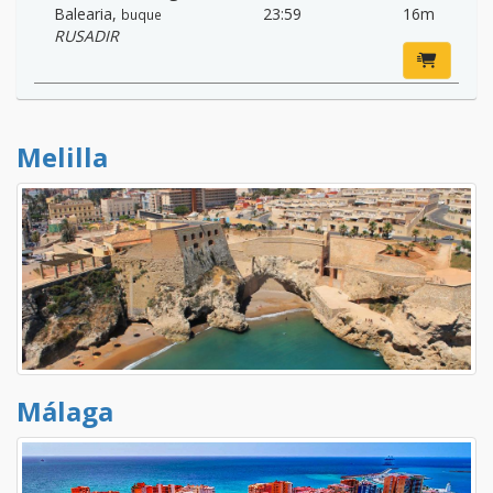
Balearia
,
23:59
16m
buque
RUSADIR
Melilla
Málaga