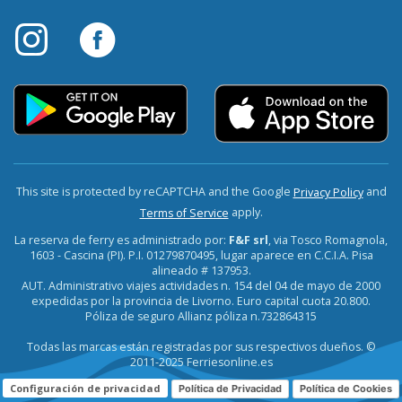
This site is protected by reCAPTCHA and the Google
and
Privacy Policy
apply.
Terms of Service
La reserva de ferry es administrado por:
F&F srl
, via Tosco Romagnola,
1603 - Cascina (PI). P.I. 01279870495, lugar aparece en C.C.I.A. Pisa
alineado # 137953.
AUT. Administrativo viajes actividades n. 154 del 04 de mayo de 2000
expedidas por la provincia de Livorno. Euro capital cuota 20.800.
Póliza de seguro Allianz póliza n.732864315
Todas las marcas están registradas por sus respectivos dueños. ©
2011-2025 Ferriesonline.es
Configuración de privacidad
Política de Privacidad
Política de Cookies