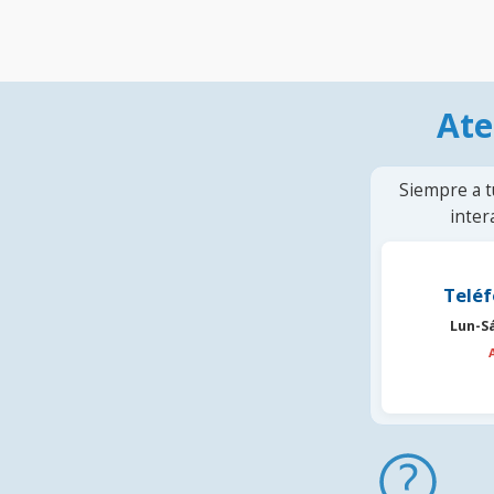
Ate
Siempre a t
inter
Teléf
Lun-S