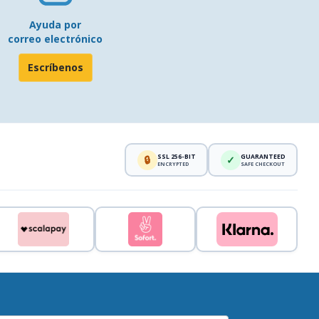
Ayuda por
correo electrónico
Escríbenos
SSL 256-BIT
GUARANTEED
🔒
✓
ENCRYPTED
SAFE CHECKOUT