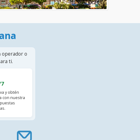
mana
n operador o
ra ti.
/7
va y obtén
 con nuestra
spuestas
as.