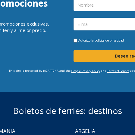
promociones
 promociones exclusivas,
 ferry al mejor precio.
Autorizo la
política de privacidad
Deseo rec
This site is protected by reCAPTCHA and the
and
app
Google Privacy Policy
Terms of Service
Boletos de ferries: destinos
MANIA
ARGELIA