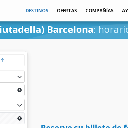
DESTINOS
OFERTAS
COMPAÑÍAS
A
iutadella) Barcelona
: horari
a
Reserve su billete de