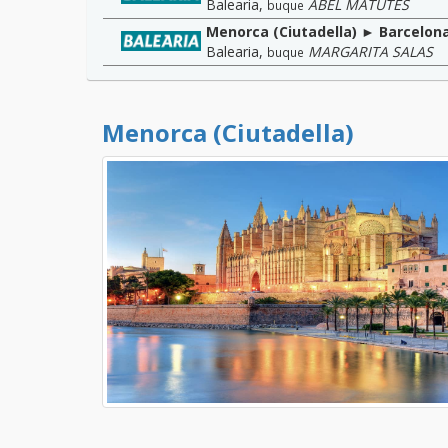
Balearia
,
ABEL MATUTES
buque
Menorca (Ciutadella) ► Barcelon
Balearia
,
MARGARITA SALAS
buque
Menorca (Ciutadella)