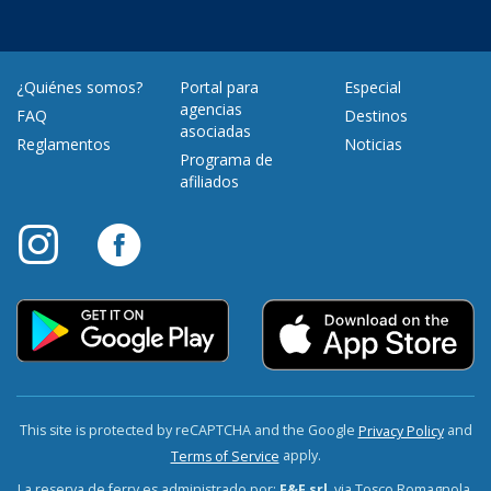
¿Quiénes somos?
Portal para
Especial
agencias
FAQ
Destinos
asociadas
Reglamentos
Noticias
Programa de
afiliados
This site is protected by reCAPTCHA and the Google
and
Privacy Policy
apply.
Terms of Service
La reserva de ferry es administrado por:
F&F srl
, via Tosco Romagnola,