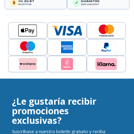
SSL 256-BIT
GUARANTEED
🔒
✓
ENCRYPTED
SAFE CHECKOUT
¿Le gustaría recibir
promociones
exclusivas?
Suscríbase a nuestro boletín gratuito y reciba