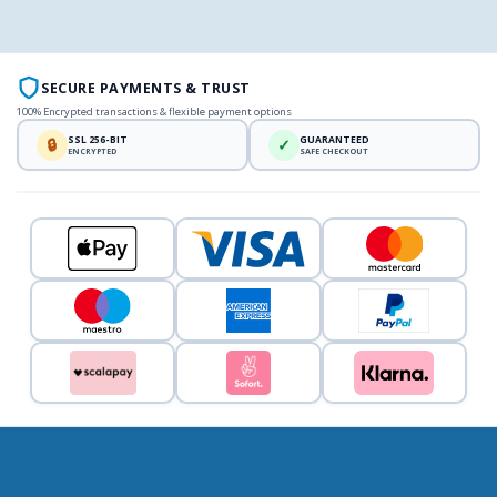
SECURE PAYMENTS & TRUST
100% Encrypted transactions & flexible payment options
SSL 256-BIT
GUARANTEED
🔒
✓
ENCRYPTED
SAFE CHECKOUT