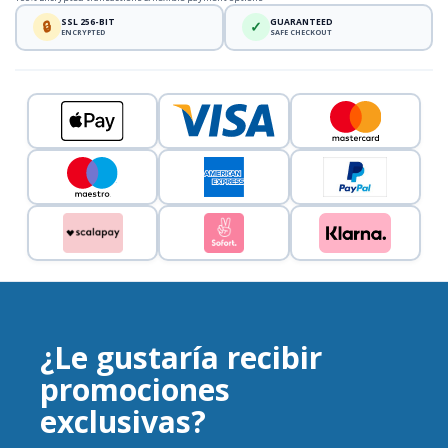
SSL 256-BIT
GUARANTEED
🔒
✓
ENCRYPTED
SAFE CHECKOUT
¿Le gustaría recibir
promociones
exclusivas?