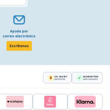
Ayuda por
correo electrónico
Escríbenos
SSL 256-BIT
GUARANTEED
🔒
✓
ENCRYPTED
SAFE CHECKOUT