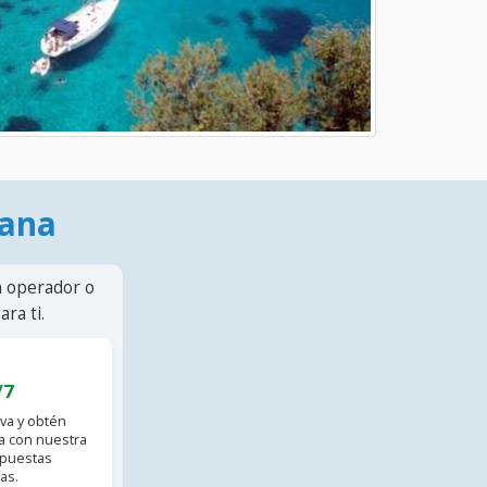
mana
n operador o
ra ti.
/7
va y obtén
 con nuestra
spuestas
as.