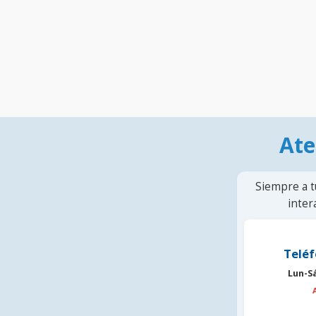
Ate
Siempre a t
inter
Teléf
Lun-S