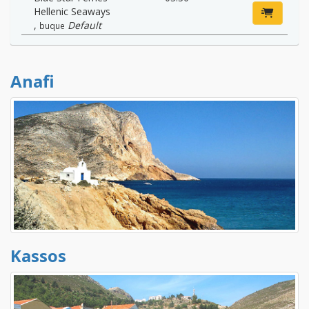
Hellenic Seaways
,
Default
buque
Anafi
Kassos