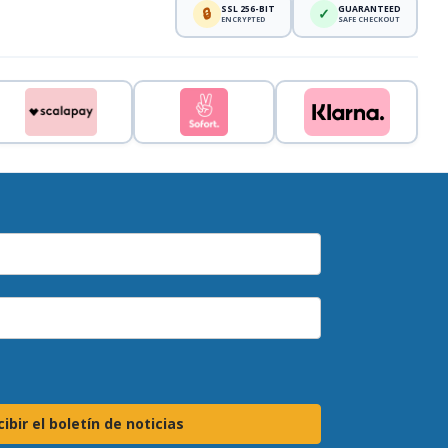
SSL 256-BIT
GUARANTEED
🔒
✓
ENCRYPTED
SAFE CHECKOUT
ibir el boletín de noticias