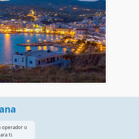
mana
n operador o
ra ti.